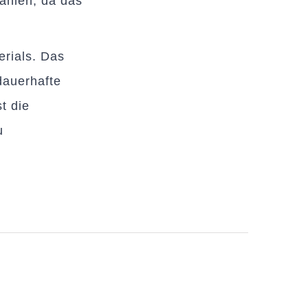
ahlen, da das
erials. Das
dauerhafte
st die
u