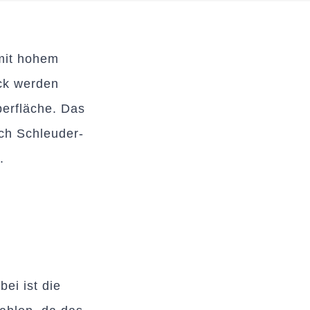
mit hohem
ck werden
berfläche. Das
ch Schleuder-
.
e
ei ist die